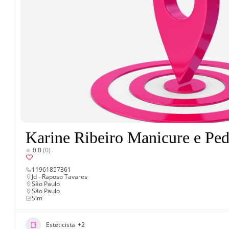
Karine Ribeiro Manicure e Ped
0.0
(0)
11961857361
Jd - Raposo Tavares
São Paulo
São Paulo
Sim
Esteticista
+2