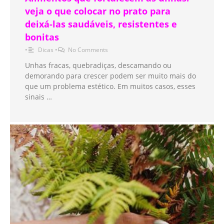
veja o que colocar no prato para
deixá-las saudáveis, resistentes e
bonitas
•
Dicas
•
No Comments
Unhas fracas, quebradiças, descamando ou
demorando para crescer podem ser muito mais do
que um problema estético. Em muitos casos, esses
sinais …