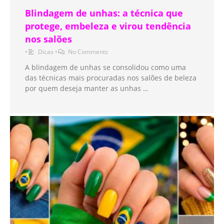
Blindagem de unhas: a técnica que
protege, embeleza e virou tendência
nos salões
•
Dicas
•
No Comments
A blindagem de unhas se consolidou como uma
das técnicas mais procuradas nos salões de beleza
por quem deseja manter as unhas …