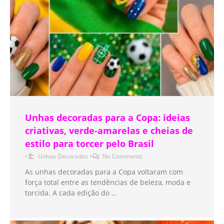
Unhas decoradas para a Copa: ideias
criativas, verde-amarelas e cheias de
estilo para torcer pelo Brasil
•
Unhas Decoradas
•
No Comments
As unhas decoradas para a Copa voltaram com
força total entre as tendências de beleza, moda e
torcida. A cada edição do …