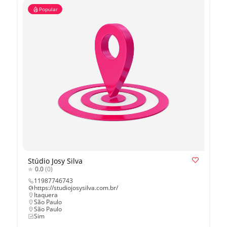
Popular
Stúdio Josy Silva
0.0
(0)
11987746743
https://studiojosysilva.com.br/
Itaquera
São Paulo
São Paulo
Sim