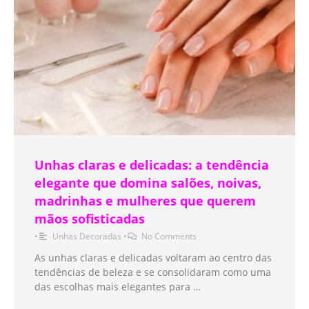
Unhas claras e delicadas: a tendência
elegante que domina salões, noivas,
madrinhas e mulheres que querem
mãos sofisticadas
•
Unhas Decoradas
•
No Comments
As unhas claras e delicadas voltaram ao centro das
tendências de beleza e se consolidaram como uma
das escolhas mais elegantes para …