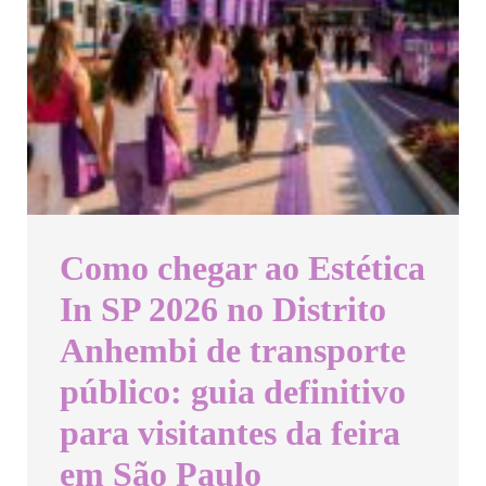
Como chegar ao Estética
In SP 2026 no Distrito
Anhembi de transporte
público: guia definitivo
para visitantes da feira
em São Paulo