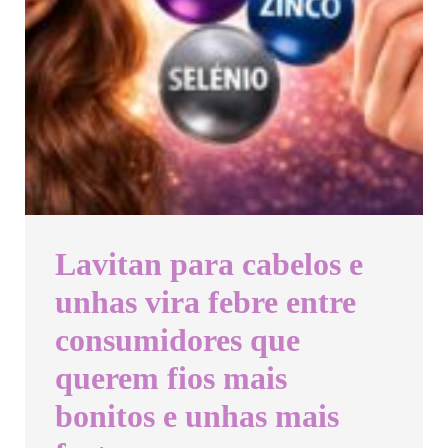
Lavitan para cabelos e
unhas vira febre entre
consumidores que
querem fios mais
bonitos e unhas mais