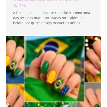
•
Dicas
A blindagem de unhas se consolidou como uma
das técnicas mais procuradas nos salões de
beleza por quem deseja manter as unhas …