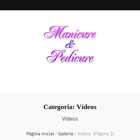
Manicure &
Seja sua própria Manicure & Pedicure. Manicure perto de mim. Busca por
manicures em todo o Brasil. Unhas decoradas, dicas de beleza e de cuidados
para a saúde das unhas de suas mãos e pés, tudo em um único local
Pedicure
Categoria:
Vídeos
Vídeos
Página inicial
/
Galeria
/
Vídeos
(Página 2)