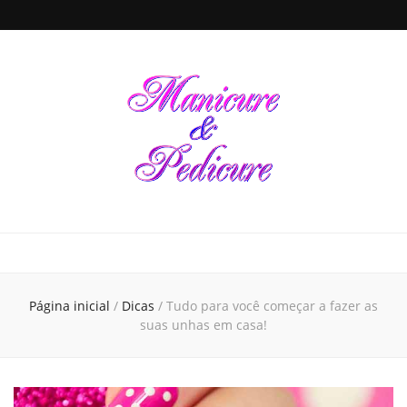
Manicure &
Seja sua própria Manicure & Pedicure. Manicure perto de mim. Busca por
manicures em todo o Brasil. Unhas decoradas, dicas de beleza e de cuidados
para a saúde das unhas de suas mãos e pés, tudo em um único local
Pedicure
Página inicial
/
Dicas
/
Tudo para você começar a fazer as
suas unhas em casa!