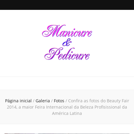
Manicure &
Seja sua própria Manicure & Pedicure. Manicure perto de mim. Busca por
manicures em todo o Brasil. Unhas decoradas, dicas de beleza e de cuidados
para a saúde das unhas de suas mãos e pés, tudo em um único local
Pedicure
Página inicial
/
Galeria
/
Fotos
/
Confira as fotos do Beauty Fair
2014, a maior Feira Internacional da Beleza Profisissional da
América Latina