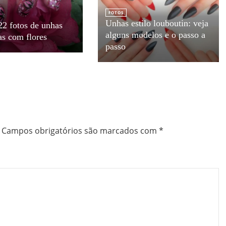
FOTOS
Unhas estilo louboutin: veja
22 fotos de unhas
alguns modelos e o passo a
as com flores
passo
Campos obrigatórios são marcados com
*