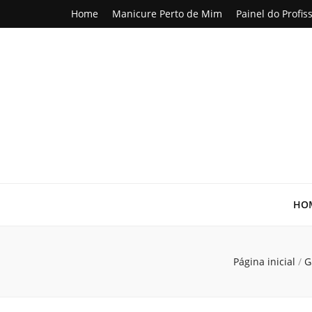
Home
Manicure Perto de Mim
Painel do Profis
Manicure & P
Seja sua própria Manicure & Pedicure. Manicure perto de mim
HO
Página inicial
/
G