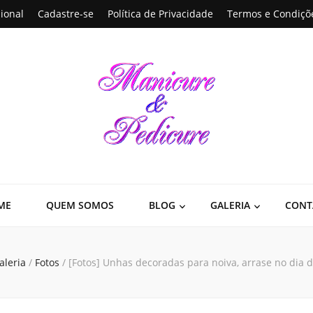
sional
Cadastre-se
Política de Privacidade
Termos e Condiçõ
edicure
. Busca por manicures em todo o Brasil. Unhas decoradas, dicas de beleza e de
ME
QUEM SOMOS
BLOG
GALERIA
CONT
aleria
/
Fotos
/
[Fotos] Unhas decoradas para noiva, arrase no dia