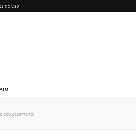
es de Uso
 cuidados para a saúde das unhas de suas mãos e pés, tudo em um único local
ATO
 do seu casamento