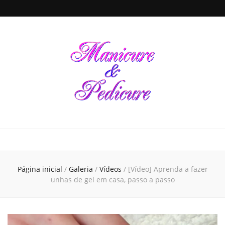
Manicure &
Seja sua própria Manicure & Pedicure. Manicure perto de mim. Busca por
manicures em todo o Brasil. Unhas decoradas, dicas de beleza e de cuidados
para a saúde das unhas de suas mãos e pés, tudo em um único local
Pedicure
Página inicial
/
Galeria
/
Vídeos
/
[Vídeo] Aprenda a fazer
unhas de gel em casa, passo a passo