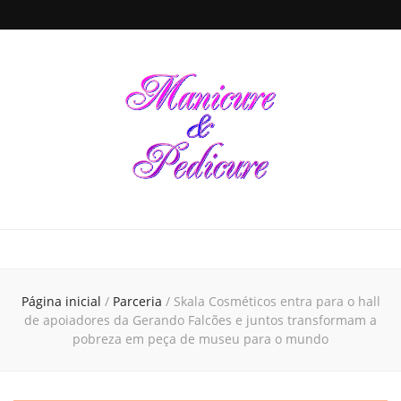
Manicure &
Seja sua própria Manicure & Pedicure. Manicure perto de mim. Busca por
manicures em todo o Brasil. Unhas decoradas, dicas de beleza e de cuidados
para a saúde das unhas de suas mãos e pés, tudo em um único local
Pedicure
Página inicial
/
Parceria
/
Skala Cosméticos entra para o hall
de apoiadores da Gerando Falcões e juntos transformam a
pobreza em peça de museu para o mundo