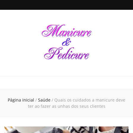
Manicure &
Seja sua própria Manicure & Pedicure. Manicure perto de mim. Busca por
manicures em todo o Brasil. Unhas decoradas, dicas de beleza e de cuidados
para a saúde das unhas de suas mãos e pés, tudo em um único local
Pedicure
Página inicial
/
Saúde
/
Quais os cuidados a manicure deve
ter ao fazer as unhas dos seus clientes