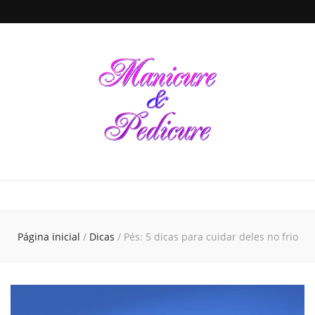
Manicure &
Seja sua própria Manicure & Pedicure. Manicure perto de mim. Busca por
manicures em todo o Brasil. Unhas decoradas, dicas de beleza e de cuidados
para a saúde das unhas de suas mãos e pés, tudo em um único local
Pedicure
Página inicial
/
Dicas
/
Pés: 5 dicas para cuidar deles no frio